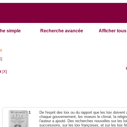
he simple
Recherche avancée
Afficher tous 
it
X]
t
[X]
1
De l'esprit des loix ou du rapport que les loix doivent
chaque gouvernement, les moeurs le climat, la religi
l'auteur a ajouté. Des recherches nouvelles sur les l
successions, sur les loix françoises, et sur les loix 