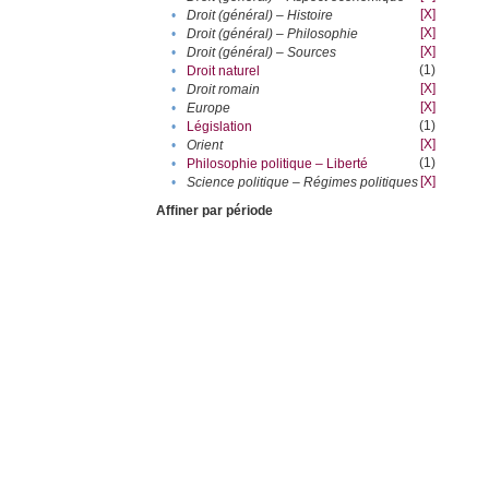
[X]
•
Droit (général) – Histoire
[X]
•
Droit (général) – Philosophie
[X]
•
Droit (général) – Sources
(1)
•
Droit naturel
[X]
•
Droit romain
[X]
•
Europe
(1)
•
Législation
[X]
•
Orient
(1)
•
Philosophie politique – Liberté
[X]
•
Science politique – Régimes politiques
Affiner par période