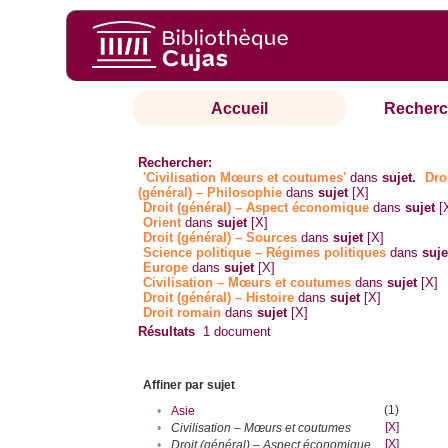
Accueil
Recherc
Rechercher:
'Civilisation Mœurs et coutumes'
dans
sujet.
Dro
(général) – Philosophie
dans
sujet
[X]
Droit (général) – Aspect économique
dans
sujet
[
Orient
dans
sujet
[X]
Droit (général) – Sources
dans
sujet
[X]
Science politique – Régimes politiques
dans
suje
Europe
dans
sujet
[X]
Civilisation – Mœurs et coutumes
dans
sujet
[X]
Droit (général) – Histoire
dans
sujet
[X]
Droit romain
dans
sujet
[X]
Résultats
1
document
Affiner par sujet
(1)
•
Asie
[X]
•
Civilisation – Mœurs et coutumes
[X]
•
Droit (général) – Aspect économique