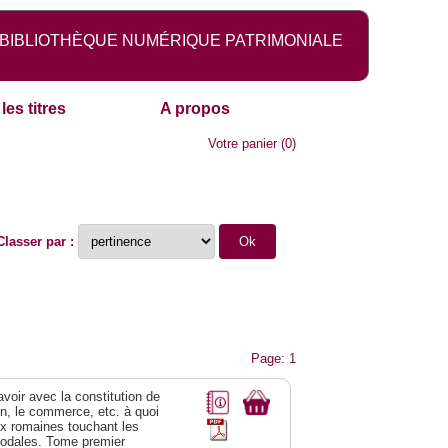
BIBLIOTHÈQUE NUMÉRIQUE PATRIMONIALE
les titres
A propos
Votre panier
(
0
)
Classer par :
Page: 1
 avoir avec la constitution de
on, le commerce, etc. à quoi
oix romaines touchant les
féodales. Tome premier