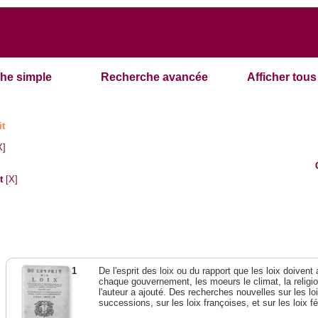
he simple
Recherche avancée
Afficher tous 
it
X]
t
[X]
1
De l'esprit des loix ou du rapport que les loix doivent
chaque gouvernement, les moeurs le climat, la religi
l'auteur a ajouté. Des recherches nouvelles sur les l
successions, sur les loix françoises, et sur les loix 