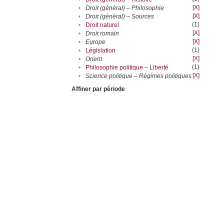
[X]
•
Droit (général) – Philosophie
[X]
•
Droit (général) – Sources
(1)
•
Droit naturel
[X]
•
Droit romain
[X]
•
Europe
(1)
•
Législation
[X]
•
Orient
(1)
•
Philosophie politique – Liberté
[X]
•
Science politique – Régimes politiques
Affiner par période