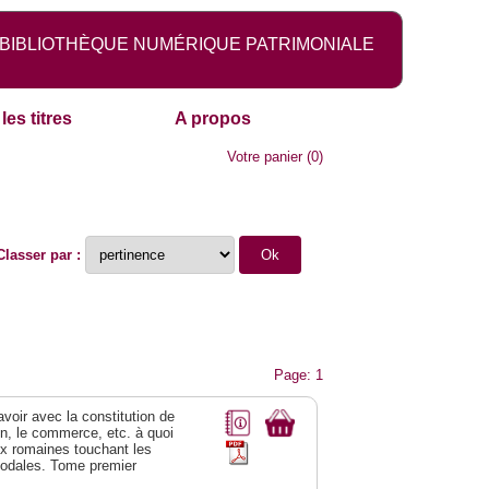
BIBLIOTHÈQUE NUMÉRIQUE PATRIMONIALE
les titres
A propos
Votre panier
(
0
)
Classer par :
Page: 1
 avoir avec la constitution de
on, le commerce, etc. à quoi
oix romaines touchant les
féodales. Tome premier