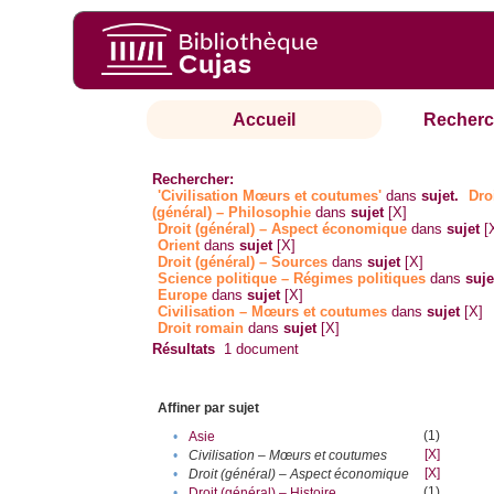
Accueil
Recherc
Rechercher:
'Civilisation Mœurs et coutumes'
dans
sujet.
Dro
(général) – Philosophie
dans
sujet
[X]
Droit (général) – Aspect économique
dans
sujet
[
Orient
dans
sujet
[X]
Droit (général) – Sources
dans
sujet
[X]
Science politique – Régimes politiques
dans
suje
Europe
dans
sujet
[X]
Civilisation – Mœurs et coutumes
dans
sujet
[X]
Droit romain
dans
sujet
[X]
Résultats
1
document
Affiner par sujet
(1)
•
Asie
[X]
•
Civilisation – Mœurs et coutumes
[X]
•
Droit (général) – Aspect économique
(1)
•
Droit (général) – Histoire