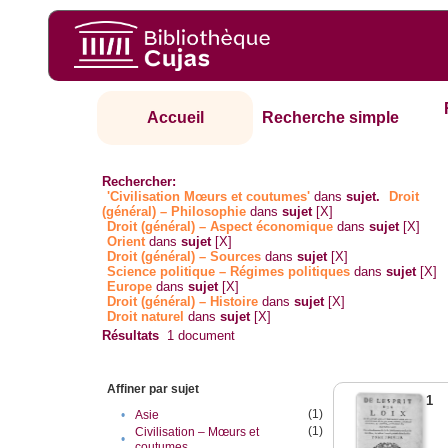
Accueil
Recherche simple
Rechercher:
'Civilisation Mœurs et coutumes'
dans
sujet.
Droit
(général) – Philosophie
dans
sujet
[X]
Droit (général) – Aspect économique
dans
sujet
[X]
Orient
dans
sujet
[X]
Droit (général) – Sources
dans
sujet
[X]
Science politique – Régimes politiques
dans
sujet
[X]
Europe
dans
sujet
[X]
Droit (général) – Histoire
dans
sujet
[X]
Droit naturel
dans
sujet
[X]
Résultats
1
document
Affiner par sujet
1
(1)
•
Asie
(1)
Civilisation – Mœurs et
•
coutumes