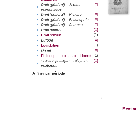
[X]
Droit (général) – Aspect
•
économique
[X]
•
Droit (général) – Histoire
[X]
•
Droit (général) – Philosophie
[X]
•
Droit (général) – Sources
[X]
•
Droit naturel
(1)
•
Droit romain
[X]
•
Europe
(1)
•
Législation
[X]
•
Orient
(1)
•
Philosophie politique – Liberté
[X]
Science politique – Régimes
•
politiques
Affiner par période
Mentio