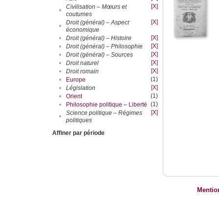
[X]
Civilisation – Mœurs et
•
coutumes
[X]
Droit (général) – Aspect
•
économique
[X]
•
Droit (général) – Histoire
[X]
•
Droit (général) – Philosophie
[X]
•
Droit (général) – Sources
[X]
•
Droit naturel
[X]
•
Droit romain
(1)
•
Europe
[X]
•
Législation
(1)
•
Orient
(1)
•
Philosophie politique – Liberté
[X]
Science politique – Régimes
•
politiques
Affiner par période
Mentio