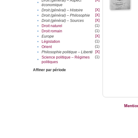
[X]
Droit (général) – Aspect
•
économique
[X]
•
Droit (général) – Histoire
[X]
•
Droit (général) – Philosophie
[X]
•
Droit (général) – Sources
(1)
•
Droit naturel
(1)
•
Droit romain
[X]
•
Europe
(1)
•
Législation
(1)
•
Orient
[X]
•
Philosophie politique – Liberté
(1)
Science politique – Régimes
•
politiques
Affiner par période
Mentio