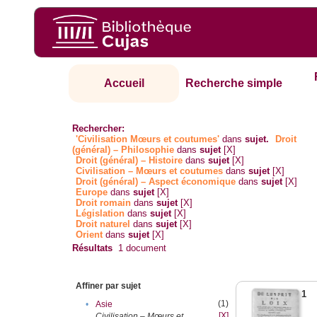
Accueil
Recherche simple
Rechercher:
'Civilisation Mœurs et coutumes'
dans
sujet.
Droit
(général) – Philosophie
dans
sujet
[X]
Droit (général) – Histoire
dans
sujet
[X]
Civilisation – Mœurs et coutumes
dans
sujet
[X]
Droit (général) – Aspect économique
dans
sujet
[X]
Europe
dans
sujet
[X]
Droit romain
dans
sujet
[X]
Législation
dans
sujet
[X]
Droit naturel
dans
sujet
[X]
Orient
dans
sujet
[X]
Résultats
1
document
Affiner par sujet
1
(1)
•
Asie
[X]
Civilisation – Mœurs et