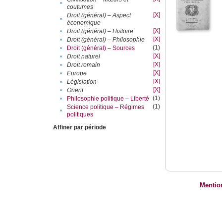
•
coutumes
[X]
Droit (général) – Aspect
•
économique
[X]
•
Droit (général) – Histoire
[X]
•
Droit (général) – Philosophie
(1)
•
Droit (général) – Sources
[X]
•
Droit naturel
[X]
•
Droit romain
[X]
•
Europe
[X]
•
Législation
[X]
•
Orient
(1)
•
Philosophie politique – Liberté
(1)
Science politique – Régimes
•
politiques
Affiner par période
Mentio