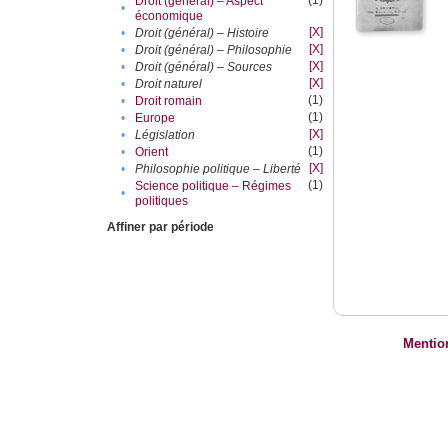
(1)
Droit (général) – Aspect
•
économique
[X]
•
Droit (général) – Histoire
[X]
•
Droit (général) – Philosophie
[X]
•
Droit (général) – Sources
[X]
•
Droit naturel
(1)
•
Droit romain
(1)
•
Europe
[X]
•
Législation
(1)
•
Orient
[X]
•
Philosophie politique – Liberté
(1)
Science politique – Régimes
•
politiques
Affiner par période
Mentio