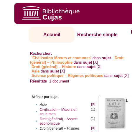
Accueil
Recherche simple
Rechercher:
'Civilisation Mœurs et coutumes'
dans
sujet.
Droit
(général) – Philosophie
dans
sujet
[X]
Droit (général) – Histoire
dans
sujet
[X]
Asie
dans
sujet
[X]
Science politique – Régimes politiques
dans
sujet
[X]
Résultats
1
document
Affiner par sujet
1
[X]
•
Asie
(1)
Civilisation – Mœurs et
•
coutumes
(1)
Droit (général) – Aspect
•
économique
[X]
•
Droit (général) – Histoire