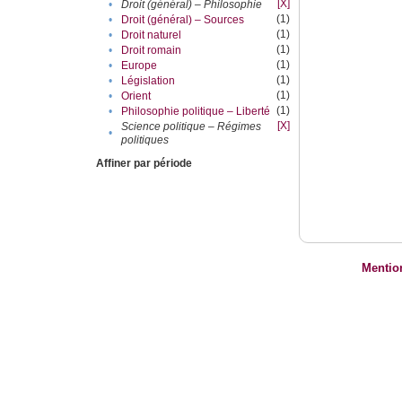
[X]
•
Droit (général) – Philosophie
(1)
•
Droit (général) – Sources
(1)
•
Droit naturel
(1)
•
Droit romain
(1)
•
Europe
(1)
•
Législation
(1)
•
Orient
(1)
•
Philosophie politique – Liberté
[X]
Science politique – Régimes
•
politiques
Affiner par période
Mentio