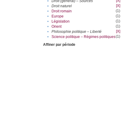
[X]
•
Droit (général) – Sources
[X]
•
Droit naturel
(1)
•
Droit romain
(1)
•
Europe
(1)
•
Législation
(1)
•
Orient
[X]
•
Philosophie politique – Liberté
(1)
•
Science politique – Régimes politiques
Affiner par période