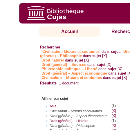
Accueil
Recherc
Rechercher:
'Civilisation Mœurs et coutumes'
dans
sujet.
Dro
(général) – Philosophie
dans
sujet
[X]
Droit naturel
dans
sujet
[X]
Droit (général) – Sources
dans
sujet
[X]
Philosophie politique – Liberté
dans
sujet
[X]
Droit (général) – Aspect économique
dans
sujet
[
Civilisation – Mœurs et coutumes
dans
sujet
[X]
Résultats
1
document
Affiner par sujet
(1)
•
Asie
[X]
•
Civilisation – Mœurs et coutumes
[X]
•
Droit (général) – Aspect économique
(1)
•
Droit (général) – Histoire
[X]
•
Droit (général) – Philosophie