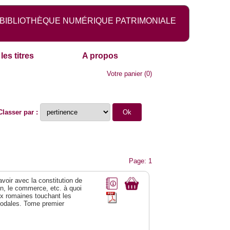
BIBLIOTHÈQUE NUMÉRIQUE PATRIMONIALE
les titres
A propos
Votre panier
(
0
)
Classer par :
Page: 1
 avoir avec la constitution de
on, le commerce, etc. à quoi
oix romaines touchant les
féodales. Tome premier