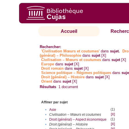
Accueil
Recherc
Rechercher:
'Civilisation Mœurs et coutumes'
dans
sujet.
Dro
(général) – Philosophie
dans
sujet
[X]
Civilisation – Mœurs et coutumes
dans
sujet
[X]
Europe
dans
sujet
[X]
Droit romain
dans
sujet
[X]
Science politique – Régimes politiques
dans
suje
Droit (général) – Histoire
dans
sujet
[X]
Orient
dans
sujet
[X]
Résultats
1
document
Affiner par sujet
(1)
•
Asie
[X]
•
Civilisation – Mœurs et coutumes
(1)
•
Droit (général) – Aspect économique
[X]
•
Droit (général) – Histoire