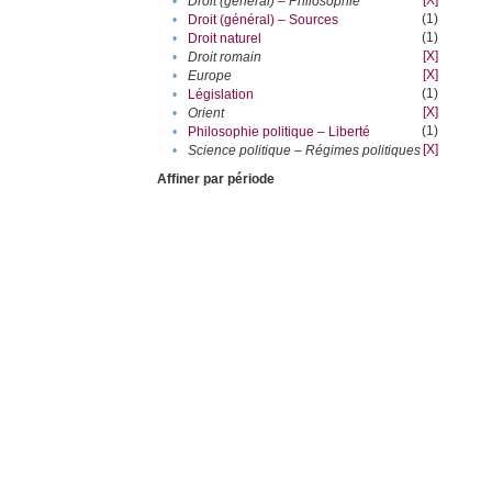
[X]
•
Droit (général) – Philosophie
(1)
•
Droit (général) – Sources
(1)
•
Droit naturel
[X]
•
Droit romain
[X]
•
Europe
(1)
•
Législation
[X]
•
Orient
(1)
•
Philosophie politique – Liberté
[X]
•
Science politique – Régimes politiques
Affiner par période