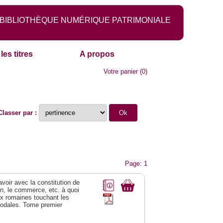
BIBLIOTHÈQUE NUMÉRIQUE PATRIMONIALE
les titres
A propos
Votre panier
(
0
)
Classer par :
Page: 1
 avoir avec la constitution de
on, le commerce, etc. à quoi
oix romaines touchant les
féodales. Tome premier