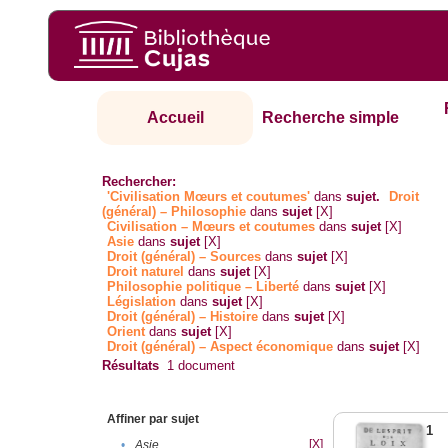
Accueil
Recherche simple
Rechercher:
'Civilisation Mœurs et coutumes'
dans
sujet.
Droit
(général) – Philosophie
dans
sujet
[X]
Civilisation – Mœurs et coutumes
dans
sujet
[X]
Asie
dans
sujet
[X]
Droit (général) – Sources
dans
sujet
[X]
Droit naturel
dans
sujet
[X]
Philosophie politique – Liberté
dans
sujet
[X]
Législation
dans
sujet
[X]
Droit (général) – Histoire
dans
sujet
[X]
Orient
dans
sujet
[X]
Droit (général) – Aspect économique
dans
sujet
[X]
Résultats
1
document
Affiner par sujet
1
[X]
•
Asie