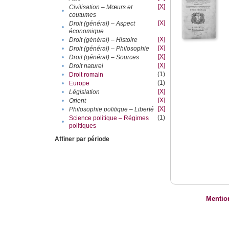
[X]
Civilisation – Mœurs et
•
coutumes
[X]
Droit (général) – Aspect
•
économique
[X]
•
Droit (général) – Histoire
[X]
•
Droit (général) – Philosophie
[X]
•
Droit (général) – Sources
[X]
•
Droit naturel
(1)
•
Droit romain
(1)
•
Europe
[X]
•
Législation
[X]
•
Orient
[X]
•
Philosophie politique – Liberté
(1)
Science politique – Régimes
•
politiques
Affiner par période
Mentio