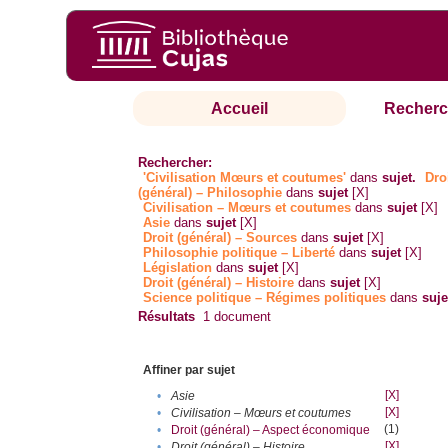
Accueil
Recherc
Rechercher:
'Civilisation Mœurs et coutumes'
dans
sujet.
Dro
(général) – Philosophie
dans
sujet
[X]
Civilisation – Mœurs et coutumes
dans
sujet
[X]
Asie
dans
sujet
[X]
Droit (général) – Sources
dans
sujet
[X]
Philosophie politique – Liberté
dans
sujet
[X]
Législation
dans
sujet
[X]
Droit (général) – Histoire
dans
sujet
[X]
Science politique – Régimes politiques
dans
suje
Résultats
1
document
Affiner par sujet
[X]
•
Asie
[X]
•
Civilisation – Mœurs et coutumes
(1)
•
Droit (général) – Aspect économique
[X]
•
Droit (général) – Histoire