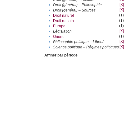
[X]
•
Droit (général) – Philosophie
[X]
•
Droit (général) – Sources
(1)
•
Droit naturel
(1)
•
Droit romain
(1)
•
Europe
[X]
•
Législation
(1)
•
Orient
[X]
•
Philosophie politique – Liberté
[X]
•
Science politique – Régimes politiques
Affiner par période