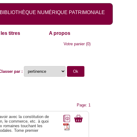
BIBLIOTHÈQUE NUMÉRIQUE PATRIMONIALE
les titres
A propos
Votre panier
(
0
)
Classer par :
Page: 1
 avoir avec la constitution de
on, le commerce, etc. à quoi
oix romaines touchant les
féodales. Tome premier