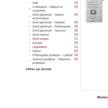
[X]
•
Asie
[X]
Civilisation – Mœurs et
•
coutumes
[X]
Droit (général) – Aspect
•
économique
[X]
•
Droit (général) – Histoire
[X]
•
Droit (général) – Philosophie
[X]
•
Droit (général) – Sources
[X]
•
Droit naturel
(1)
•
Droit romain
[X]
•
Europe
(1)
•
Législation
[X]
•
Orient
[X]
•
Philosophie politique – Liberté
[X]
Science politique – Régimes
•
politiques
Affiner par période
Mentio