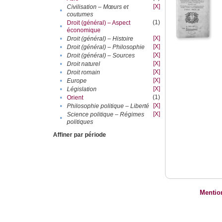
[X]
Civilisation – Mœurs et
•
coutumes
(1)
Droit (général) – Aspect
•
économique
[X]
•
Droit (général) – Histoire
[X]
•
Droit (général) – Philosophie
[X]
•
Droit (général) – Sources
[X]
•
Droit naturel
[X]
•
Droit romain
[X]
•
Europe
[X]
•
Législation
(1)
•
Orient
[X]
•
Philosophie politique – Liberté
[X]
Science politique – Régimes
•
politiques
Affiner par période
Mentio