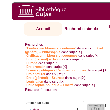
Accueil
Recherche simple
Rechercher:
'Civilisation Mœurs et coutumes'
dans
sujet.
Droit
(général) – Philosophie
dans
sujet
[X]
Civilisation – Mœurs et coutumes
dans
sujet
[X]
Droit (général) – Histoire
dans
sujet
[X]
Europe
dans
sujet
[X]
Droit romain
dans
sujet
[X]
Science politique – Régimes politiques
dans
sujet
[X]
Droit naturel
dans
sujet
[X]
Droit (général) – Sources
dans
sujet
[X]
Législation
dans
sujet
[X]
Philosophie politique – Liberté
dans
sujet
[X]
Résultats
1
document
Affiner par sujet
1
(1)
•
Asie