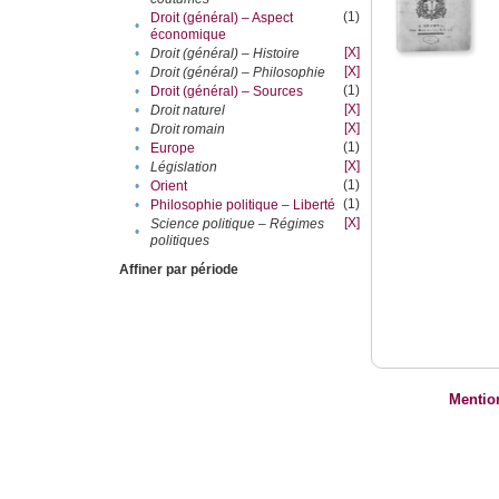
(1)
Droit (général) – Aspect
•
économique
[X]
•
Droit (général) – Histoire
[X]
•
Droit (général) – Philosophie
(1)
•
Droit (général) – Sources
[X]
•
Droit naturel
[X]
•
Droit romain
(1)
•
Europe
[X]
•
Législation
(1)
•
Orient
(1)
•
Philosophie politique – Liberté
[X]
Science politique – Régimes
•
politiques
Affiner par période
Mentio