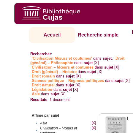
Accueil
Recherche simple
Rechercher:
'Civilisation Mœurs et coutumes'
dans
sujet.
Droit
(général) – Philosophie
dans
sujet
[X]
Civilisation – Mœurs et coutumes
dans
sujet
[X]
Droit (général) – Histoire
dans
sujet
[X]
Droit romain
dans
sujet
[X]
Science politique – Régimes politiques
dans
sujet
[X]
Droit naturel
dans
sujet
[X]
Législation
dans
sujet
[X]
Asie
dans
sujet
[X]
Résultats
1
document
Affiner par sujet
1
[X]
•
Asie
[X]
Civilisation – Mœurs et
•
coutumes