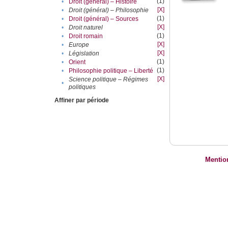
(1)
•
Droit (général) – Histoire
[X]
•
Droit (général) – Philosophie
(1)
•
Droit (général) – Sources
[X]
•
Droit naturel
(1)
•
Droit romain
[X]
•
Europe
[X]
•
Législation
(1)
•
Orient
(1)
•
Philosophie politique – Liberté
[X]
Science politique – Régimes
•
politiques
Affiner par période
Mentio