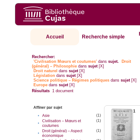
Accueil
Recherche simple
Rechercher:
'Civilisation Mœurs et coutumes'
dans
sujet.
Droit
(général) – Philosophie
dans
sujet
[X]
Droit naturel
dans
sujet
[X]
Législation
dans
sujet
[X]
Science politique – Régimes politiques
dans
sujet
[X]
Europe
dans
sujet
[X]
Résultats
1
document
Affiner par sujet
1
(1)
•
Asie
(1)
Civilisation – Mœurs et
•
coutumes
(1)
Droit (général) – Aspect
•
économique