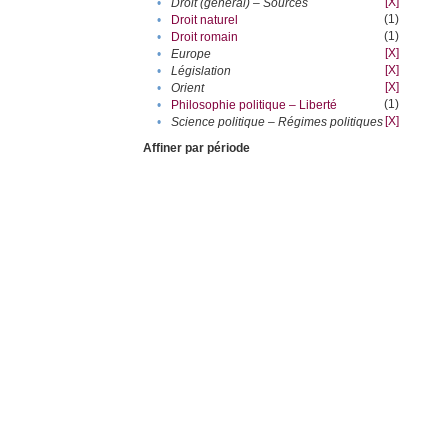
[X]
•
Droit (général) – Sources
(1)
•
Droit naturel
(1)
•
Droit romain
[X]
•
Europe
[X]
•
Législation
[X]
•
Orient
(1)
•
Philosophie politique – Liberté
[X]
•
Science politique – Régimes politiques
Affiner par période