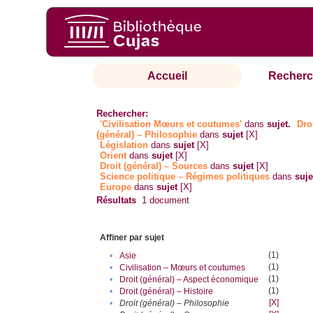
Accueil
Recherc
Rechercher:
'Civilisation Mœurs et coutumes'
dans
sujet.
Dro
(général) – Philosophie
dans
sujet
[X]
Législation
dans
sujet
[X]
Orient
dans
sujet
[X]
Droit (général) – Sources
dans
sujet
[X]
Science politique – Régimes politiques
dans
suje
Europe
dans
sujet
[X]
Résultats
1
document
Affiner par sujet
(1)
•
Asie
(1)
•
Civilisation – Mœurs et coutumes
(1)
•
Droit (général) – Aspect économique
(1)
•
Droit (général) – Histoire
[X]
•
Droit (général) – Philosophie