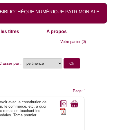
BIBLIOTHÈQUE NUMÉRIQUE PATRIMONIALE
les titres
A propos
Votre panier
(
0
)
Classer par :
Page: 1
 avoir avec la constitution de
on, le commerce, etc. à quoi
oix romaines touchant les
féodales. Tome premier