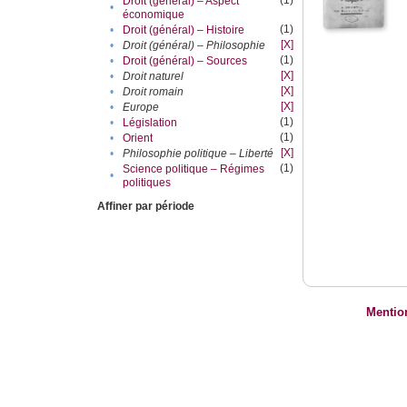
(1)
Droit (général) – Aspect
•
économique
(1)
•
Droit (général) – Histoire
[X]
•
Droit (général) – Philosophie
(1)
•
Droit (général) – Sources
[X]
•
Droit naturel
[X]
•
Droit romain
[X]
•
Europe
(1)
•
Législation
(1)
•
Orient
[X]
•
Philosophie politique – Liberté
(1)
Science politique – Régimes
•
politiques
Affiner par période
Mentio