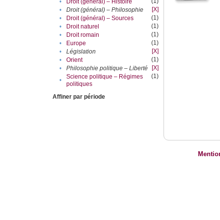
(1)
•
Droit (général) – Histoire
[X]
•
Droit (général) – Philosophie
(1)
•
Droit (général) – Sources
(1)
•
Droit naturel
(1)
•
Droit romain
(1)
•
Europe
[X]
•
Législation
(1)
•
Orient
[X]
•
Philosophie politique – Liberté
(1)
Science politique – Régimes
•
politiques
Affiner par période
Mentio