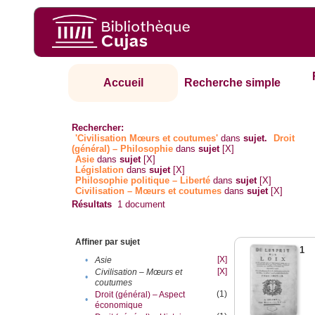
Accueil
Recherche simple
Rechercher:
'Civilisation Mœurs et coutumes'
dans
sujet.
Droit
(général) – Philosophie
dans
sujet
[X]
Asie
dans
sujet
[X]
Législation
dans
sujet
[X]
Philosophie politique – Liberté
dans
sujet
[X]
Civilisation – Mœurs et coutumes
dans
sujet
[X]
Résultats
1
document
Affiner par sujet
1
[X]
•
Asie
[X]
Civilisation – Mœurs et
•
coutumes
(1)
Droit (général) – Aspect
•
économique