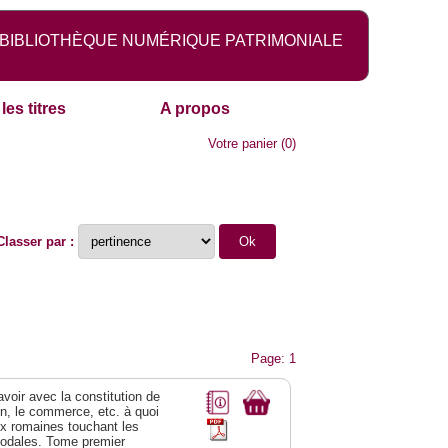
BIBLIOTHÈQUE NUMÉRIQUE PATRIMONIALE
les titres
A propos
Votre panier
(
0
)
Classer par :
Page: 1
 avoir avec la constitution de
on, le commerce, etc. à quoi
oix romaines touchant les
féodales. Tome premier