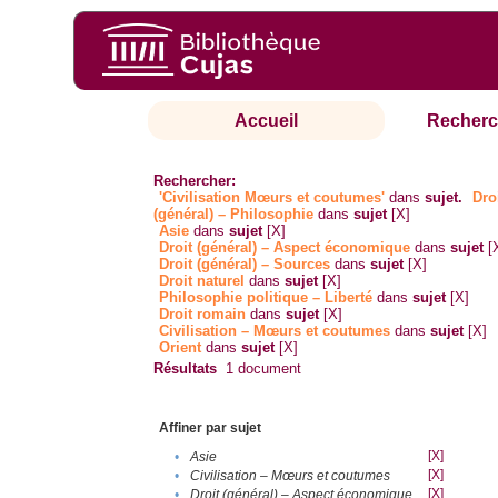
Accueil
Recherc
Rechercher:
'Civilisation Mœurs et coutumes'
dans
sujet.
Dro
(général) – Philosophie
dans
sujet
[X]
Asie
dans
sujet
[X]
Droit (général) – Aspect économique
dans
sujet
[
Droit (général) – Sources
dans
sujet
[X]
Droit naturel
dans
sujet
[X]
Philosophie politique – Liberté
dans
sujet
[X]
Droit romain
dans
sujet
[X]
Civilisation – Mœurs et coutumes
dans
sujet
[X]
Orient
dans
sujet
[X]
Résultats
1
document
Affiner par sujet
[X]
•
Asie
[X]
•
Civilisation – Mœurs et coutumes
[X]
•
Droit (général) – Aspect économique