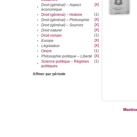
[X]
Droit (général) – Aspect
•
économique
(1)
•
Droit (général) – Histoire
[X]
•
Droit (général) – Philosophie
[X]
•
Droit (général) – Sources
[X]
•
Droit naturel
(1)
•
Droit romain
[X]
•
Europe
[X]
•
Législation
(1)
•
Orient
[X]
•
Philosophie politique – Liberté
(1)
Science politique – Régimes
•
politiques
Affiner par période
Mentio