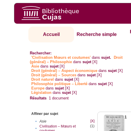
Accueil
Recherche simple
Rechercher:
'Civilisation Mœurs et coutumes'
dans
sujet.
Droit
(général) – Philosophie
dans
sujet
[X]
Asie
dans
sujet
[X]
Droit (général) – Aspect économique
dans
sujet
[X]
Droit (général) – Sources
dans
sujet
[X]
Droit naturel
dans
sujet
[X]
Philosophie politique – Liberté
dans
sujet
[X]
Europe
dans
sujet
[X]
Législation
dans
sujet
[X]
Résultats
1
document
Affiner par sujet
1
[X]
•
Asie
(1)
Civilisation – Mœurs et
•
coutumes