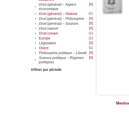
[X]
Droit (général) – Aspect
•
économique
(1)
•
Droit (général) – Histoire
[X]
•
Droit (général) – Philosophie
[X]
•
Droit (général) – Sources
[X]
•
Droit naturel
(1)
•
Droit romain
(1)
•
Europe
[X]
•
Législation
(1)
•
Orient
[X]
•
Philosophie politique – Liberté
[X]
Science politique – Régimes
•
politiques
Affiner par période
Mentio