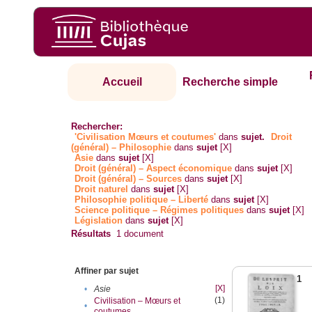
Accueil
Recherche simple
Rechercher:
'Civilisation Mœurs et coutumes'
dans
sujet.
Droit
(général) – Philosophie
dans
sujet
[X]
Asie
dans
sujet
[X]
Droit (général) – Aspect économique
dans
sujet
[X]
Droit (général) – Sources
dans
sujet
[X]
Droit naturel
dans
sujet
[X]
Philosophie politique – Liberté
dans
sujet
[X]
Science politique – Régimes politiques
dans
sujet
[X]
Législation
dans
sujet
[X]
Résultats
1
document
Affiner par sujet
1
[X]
•
Asie
(1)
Civilisation – Mœurs et
•
coutumes