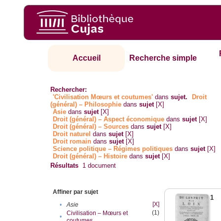
Accueil
Recherche simple
Rechercher:
'Civilisation Mœurs et coutumes'
dans
sujet.
Droit
(général) – Philosophie
dans
sujet
[X]
Asie
dans
sujet
[X]
Droit (général) – Aspect économique
dans
sujet
[X]
Droit (général) – Sources
dans
sujet
[X]
Droit naturel
dans
sujet
[X]
Droit romain
dans
sujet
[X]
Science politique – Régimes politiques
dans
sujet
[X]
Droit (général) – Histoire
dans
sujet
[X]
Résultats
1
document
Affiner par sujet
1
[X]
•
Asie
(1)
Civilisation – Mœurs et
•
coutumes