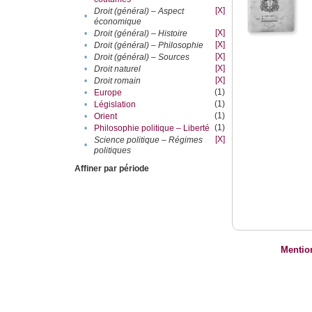
[X]
Droit (général) – Aspect
•
économique
[X]
•
Droit (général) – Histoire
[X]
•
Droit (général) – Philosophie
[X]
•
Droit (général) – Sources
[X]
•
Droit naturel
[X]
•
Droit romain
(1)
•
Europe
(1)
•
Législation
(1)
•
Orient
(1)
•
Philosophie politique – Liberté
[X]
Science politique – Régimes
•
politiques
Affiner par période
Mentio