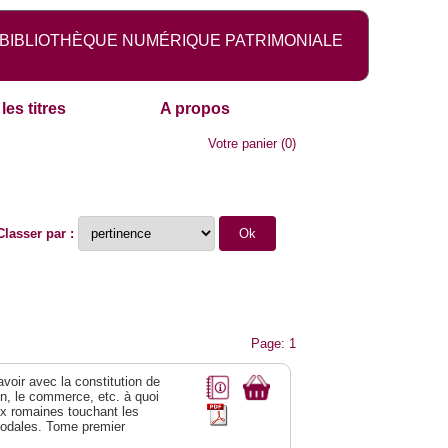
BIBLIOTHÈQUE NUMÉRIQUE PATRIMONIALE
les titres
A propos
Votre panier
(
0
)
Classer par :
Page: 1
 avoir avec la constitution de
on, le commerce, etc. à quoi
oix romaines touchant les
féodales. Tome premier