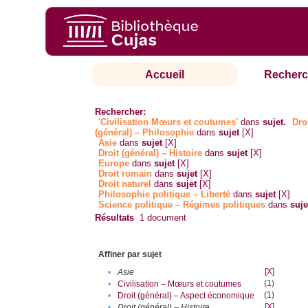
Accueil
Recherc
Rechercher:
'Civilisation Mœurs et coutumes'
dans
sujet.
Dro
(général) – Philosophie
dans
sujet
[X]
Asie
dans
sujet
[X]
Droit (général) – Histoire
dans
sujet
[X]
Europe
dans
sujet
[X]
Droit romain
dans
sujet
[X]
Droit naturel
dans
sujet
[X]
Philosophie politique – Liberté
dans
sujet
[X]
Science politique – Régimes politiques
dans
suje
Résultats
1
document
Affiner par sujet
[X]
•
Asie
(1)
•
Civilisation – Mœurs et coutumes
(1)
•
Droit (général) – Aspect économique
[X]
•
Droit (général) – Histoire