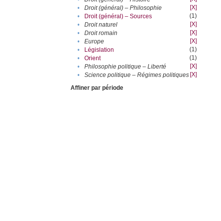
[X]
•
Droit (général) – Philosophie
(1)
•
Droit (général) – Sources
[X]
•
Droit naturel
[X]
•
Droit romain
[X]
•
Europe
(1)
•
Législation
(1)
•
Orient
[X]
•
Philosophie politique – Liberté
[X]
•
Science politique – Régimes politiques
Affiner par période