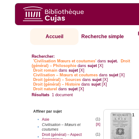
Accueil
Recherche simple
Rechercher:
'Civilisation Mœurs et coutumes'
dans
sujet.
Droit
(général) – Philosophie
dans
sujet
[X]
Droit romain
dans
sujet
[X]
Civilisation – Mœurs et coutumes
dans
sujet
[X]
Droit (général) – Sources
dans
sujet
[X]
Droit (général) – Histoire
dans
sujet
[X]
Droit naturel
dans
sujet
[X]
Résultats
1
document
Affiner par sujet
1
(1)
•
Asie
[X]
Civilisation – Mœurs et
•
coutumes
(1)
Droit (général) – Aspect
•