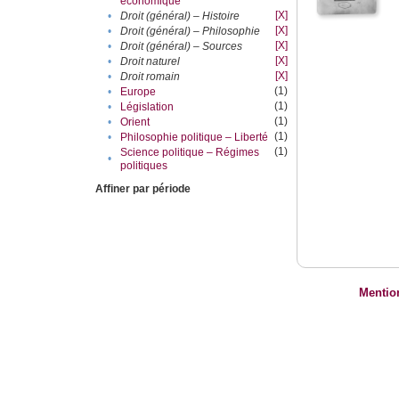
économique
[X]
•
Droit (général) – Histoire
[X]
•
Droit (général) – Philosophie
[X]
•
Droit (général) – Sources
[X]
•
Droit naturel
[X]
•
Droit romain
(1)
•
Europe
(1)
•
Législation
(1)
•
Orient
(1)
•
Philosophie politique – Liberté
(1)
Science politique – Régimes
•
politiques
Affiner par période
Mentio