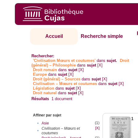
Accueil
Recherche simple
Rechercher:
'Civilisation Mœurs et coutumes'
dans
sujet.
Droit
(général) – Philosophie
dans
sujet
[X]
Droit romain
dans
sujet
[X]
Europe
dans
sujet
[X]
Droit (général) – Sources
dans
sujet
[X]
Civilisation – Mœurs et coutumes
dans
sujet
[X]
Législation
dans
sujet
[X]
Droit naturel
dans
sujet
[X]
Résultats
1
document
Affiner par sujet
1
(1)
•
Asie
[X]
Civilisation – Mœurs et
•
coutumes