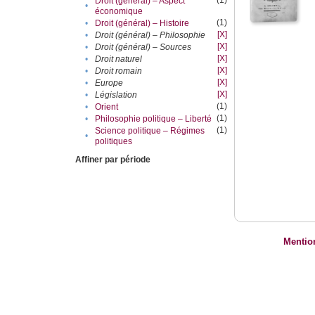
(1)
Droit (général) – Aspect
•
économique
(1)
•
Droit (général) – Histoire
[X]
•
Droit (général) – Philosophie
[X]
•
Droit (général) – Sources
[X]
•
Droit naturel
[X]
•
Droit romain
[X]
•
Europe
[X]
•
Législation
(1)
•
Orient
(1)
•
Philosophie politique – Liberté
(1)
Science politique – Régimes
•
politiques
Affiner par période
Mentio