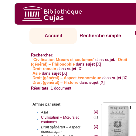
Accueil
Recherche simple
Rechercher:
'Civilisation Mœurs et coutumes'
dans
sujet.
Droit
(général) – Philosophie
dans
sujet
[X]
Droit romain
dans
sujet
[X]
Asie
dans
sujet
[X]
Droit (général) – Aspect économique
dans
sujet
[X]
Droit (général) – Histoire
dans
sujet
[X]
Résultats
1
document
Affiner par sujet
1
[X]
•
Asie
(1)
Civilisation – Mœurs et
•
coutumes
[X]
Droit (général) – Aspect
•
économique