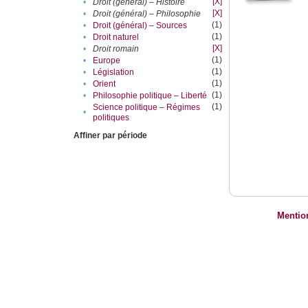
[X]
•
Droit (général) – Histoire
[X]
•
Droit (général) – Philosophie
(1)
•
Droit (général) – Sources
(1)
•
Droit naturel
[X]
•
Droit romain
(1)
•
Europe
(1)
•
Législation
(1)
•
Orient
(1)
•
Philosophie politique – Liberté
(1)
Science politique – Régimes
•
politiques
Affiner par période
Mentio