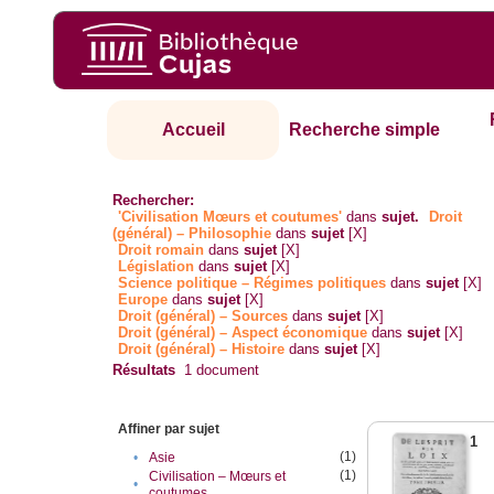
Accueil
Recherche simple
Rechercher:
'Civilisation Mœurs et coutumes'
dans
sujet.
Droit
(général) – Philosophie
dans
sujet
[X]
Droit romain
dans
sujet
[X]
Législation
dans
sujet
[X]
Science politique – Régimes politiques
dans
sujet
[X]
Europe
dans
sujet
[X]
Droit (général) – Sources
dans
sujet
[X]
Droit (général) – Aspect économique
dans
sujet
[X]
Droit (général) – Histoire
dans
sujet
[X]
Résultats
1
document
Affiner par sujet
1
(1)
•
Asie
(1)
Civilisation – Mœurs et
•
coutumes