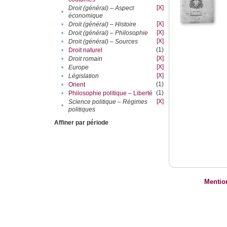
[X]
Droit (général) – Aspect
•
économique
[X]
•
Droit (général) – Histoire
[X]
•
Droit (général) – Philosophie
[X]
•
Droit (général) – Sources
(1)
•
Droit naturel
[X]
•
Droit romain
[X]
•
Europe
[X]
•
Législation
(1)
•
Orient
(1)
•
Philosophie politique – Liberté
[X]
Science politique – Régimes
•
politiques
Affiner par période
Mentio