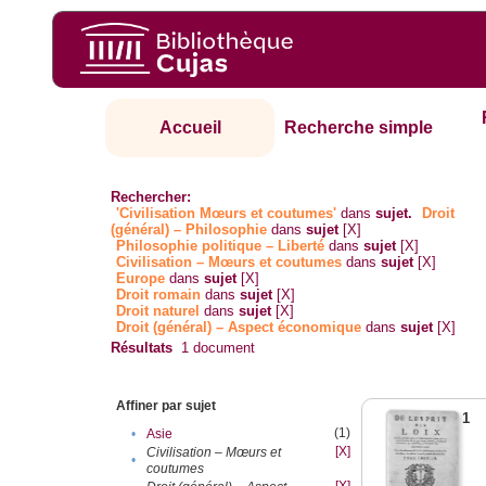
Accueil
Recherche simple
Rechercher:
'Civilisation Mœurs et coutumes'
dans
sujet.
Droit
(général) – Philosophie
dans
sujet
[X]
Philosophie politique – Liberté
dans
sujet
[X]
Civilisation – Mœurs et coutumes
dans
sujet
[X]
Europe
dans
sujet
[X]
Droit romain
dans
sujet
[X]
Droit naturel
dans
sujet
[X]
Droit (général) – Aspect économique
dans
sujet
[X]
Résultats
1
document
Affiner par sujet
1
(1)
•
Asie
[X]
Civilisation – Mœurs et
•
coutumes