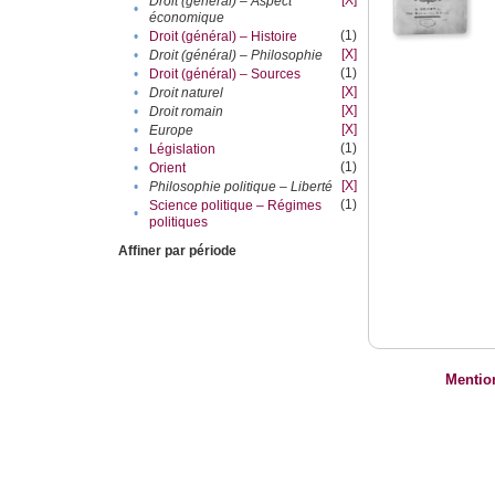
[X]
Droit (général) – Aspect
•
économique
(1)
•
Droit (général) – Histoire
[X]
•
Droit (général) – Philosophie
(1)
•
Droit (général) – Sources
[X]
•
Droit naturel
[X]
•
Droit romain
[X]
•
Europe
(1)
•
Législation
(1)
•
Orient
[X]
•
Philosophie politique – Liberté
(1)
Science politique – Régimes
•
politiques
Affiner par période
Mentio