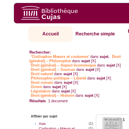
Accueil
Recherche simple
Rechercher:
'Civilisation Mœurs et coutumes'
dans
sujet.
Droit
(général) – Philosophie
dans
sujet
[X]
Droit (général) – Aspect économique
dans
sujet
[X]
Droit (général) – Sources
dans
sujet
[X]
Droit naturel
dans
sujet
[X]
Philosophie politique – Liberté
dans
sujet
[X]
Droit romain
dans
sujet
[X]
Orient
dans
sujet
[X]
Législation
dans
sujet
[X]
Droit (général) – Histoire
dans
sujet
[X]
Résultats
1
document
Affiner par sujet
1
(1)
•
Asie
(1)
Civilisation – Mœurs et