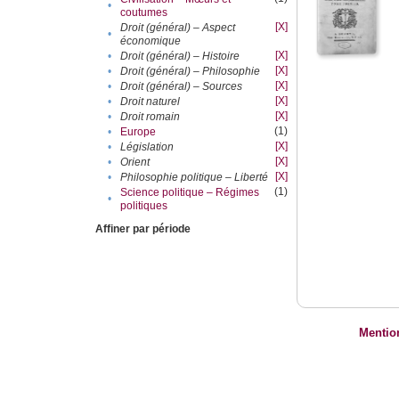
•
coutumes
[X]
Droit (général) – Aspect
•
économique
[X]
•
Droit (général) – Histoire
[X]
•
Droit (général) – Philosophie
[X]
•
Droit (général) – Sources
[X]
•
Droit naturel
[X]
•
Droit romain
(1)
•
Europe
[X]
•
Législation
[X]
•
Orient
[X]
•
Philosophie politique – Liberté
(1)
Science politique – Régimes
•
politiques
Affiner par période
Mentio