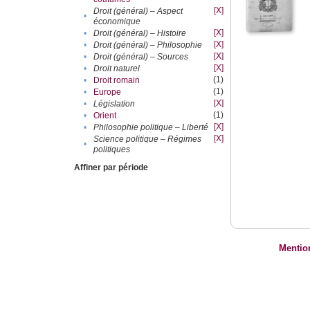
[X]
Droit (général) – Aspect
•
économique
[X]
•
Droit (général) – Histoire
[X]
•
Droit (général) – Philosophie
[X]
•
Droit (général) – Sources
[X]
•
Droit naturel
(1)
•
Droit romain
(1)
•
Europe
[X]
•
Législation
(1)
•
Orient
[X]
•
Philosophie politique – Liberté
[X]
Science politique – Régimes
•
politiques
Affiner par période
Mentio