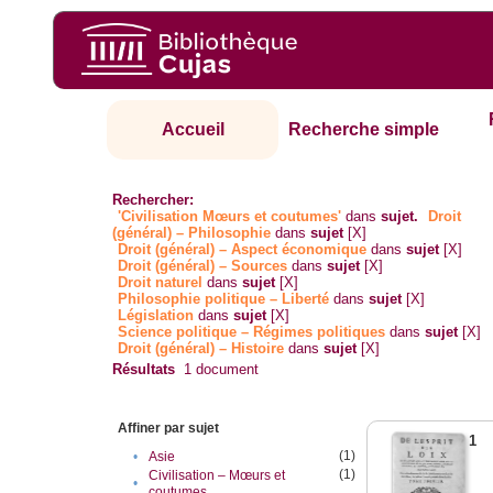
Accueil
Recherche simple
Rechercher:
'Civilisation Mœurs et coutumes'
dans
sujet.
Droit
(général) – Philosophie
dans
sujet
[X]
Droit (général) – Aspect économique
dans
sujet
[X]
Droit (général) – Sources
dans
sujet
[X]
Droit naturel
dans
sujet
[X]
Philosophie politique – Liberté
dans
sujet
[X]
Législation
dans
sujet
[X]
Science politique – Régimes politiques
dans
sujet
[X]
Droit (général) – Histoire
dans
sujet
[X]
Résultats
1
document
Affiner par sujet
1
(1)
•
Asie
(1)
Civilisation – Mœurs et
•
coutumes