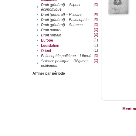
[X]
Droit (général) – Aspect
•
économique
[X]
•
Droit (général) – Histoire
[X]
•
Droit (général) – Philosophie
[X]
•
Droit (général) – Sources
[X]
•
Droit naturel
[X]
•
Droit romain
(1)
•
Europe
(1)
•
Législation
(1)
•
Orient
[X]
•
Philosophie politique – Liberté
[X]
Science politique – Régimes
•
politiques
Affiner par période
Mentio