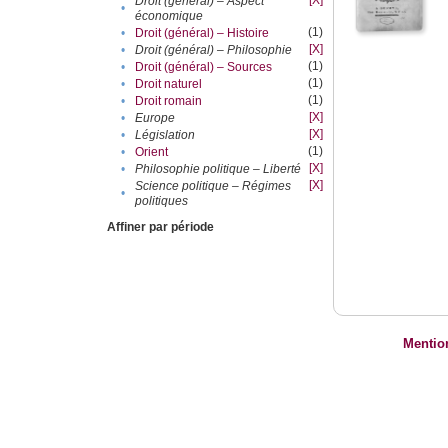
[X]
Droit (général) – Aspect
•
économique
(1)
•
Droit (général) – Histoire
[X]
•
Droit (général) – Philosophie
(1)
•
Droit (général) – Sources
(1)
•
Droit naturel
(1)
•
Droit romain
[X]
•
Europe
[X]
•
Législation
(1)
•
Orient
[X]
•
Philosophie politique – Liberté
[X]
Science politique – Régimes
•
politiques
Affiner par période
Mentio