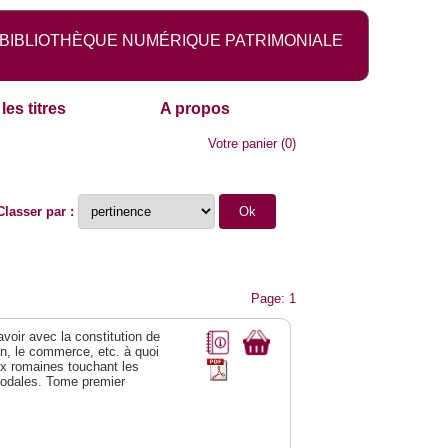
BIBLIOTHÈQUE NUMÉRIQUE PATRIMONIALE
les titres
A propos
Votre panier
(
0
)
Classer par :
Page: 1
 avoir avec la constitution de
on, le commerce, etc. à quoi
oix romaines touchant les
féodales. Tome premier