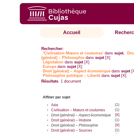
Accueil
Recherc
Rechercher:
'Civilisation Mœurs et coutumes'
dans
sujet.
Dro
(général) – Philosophie
dans
sujet
[X]
Législation
dans
sujet
[X]
Europe
dans
sujet
[X]
Droit (général) – Aspect économique
dans
sujet
[
Philosophie politique – Liberté
dans
sujet
[X]
Résultats
1
document
Affiner par sujet
(1)
•
Asie
(1)
•
Civilisation – Mœurs et coutumes
[X]
•
Droit (général) – Aspect économique
(1)
•
Droit (général) – Histoire
[X]
•
Droit (général) – Philosophie
(1)
•
Droit (général) – Sources