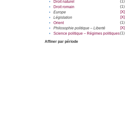
(1)
•
Droit naturel
(1)
•
Droit romain
[X]
•
Europe
[X]
•
Législation
(1)
•
Orient
[X]
•
Philosophie politique – Liberté
(1)
•
Science politique – Régimes politiques
Affiner par période