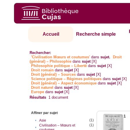
Accueil
Recherche simple
Rechercher:
'Civilisation Mœurs et coutumes'
dans
sujet.
Droit
(général) – Philosophie
dans
sujet
[X]
Philosophie politique – Liberté
dans
sujet
[X]
Droit romain
dans
sujet
[X]
Droit (général) – Sources
dans
sujet
[X]
Science politique – Régimes politiques
dans
sujet
[X]
Droit (général) – Aspect économique
dans
sujet
[X]
Droit naturel
dans
sujet
[X]
Europe
dans
sujet
[X]
Résultats
1
document
Affiner par sujet
1
(1)
•
Asie
(1)
Civilisation – Mœurs et
•
coutumes