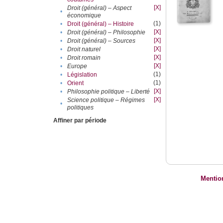
[X]
Droit (général) – Aspect
•
économique
(1)
•
Droit (général) – Histoire
[X]
•
Droit (général) – Philosophie
[X]
•
Droit (général) – Sources
[X]
•
Droit naturel
[X]
•
Droit romain
[X]
•
Europe
(1)
•
Législation
(1)
•
Orient
[X]
•
Philosophie politique – Liberté
[X]
Science politique – Régimes
•
politiques
Affiner par période
Mentio