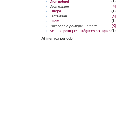
(1)
•
Droit naturel
[X]
•
Droit romain
(1)
•
Europe
[X]
•
Législation
(1)
•
Orient
[X]
•
Philosophie politique – Liberté
(1)
•
Science politique – Régimes politiques
Affiner par période