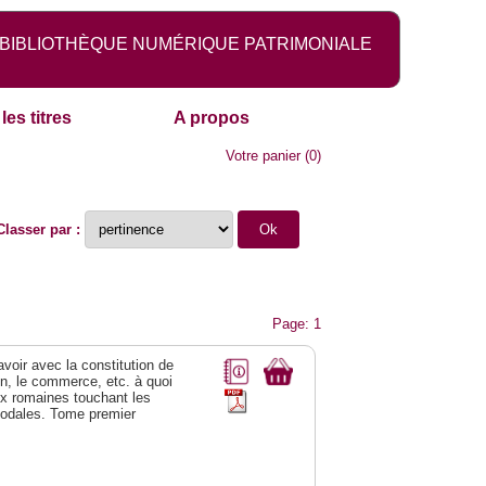
BIBLIOTHÈQUE NUMÉRIQUE PATRIMONIALE
les titres
A propos
Votre panier
(
0
)
Classer par :
Page: 1
 avoir avec la constitution de
on, le commerce, etc. à quoi
oix romaines touchant les
féodales. Tome premier