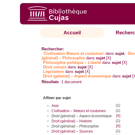
Accueil
Recherc
Rechercher:
'Civilisation Mœurs et coutumes'
dans
sujet.
Dro
(général) – Philosophie
dans
sujet
[X]
Philosophie politique – Liberté
dans
sujet
[X]
Droit romain
dans
sujet
[X]
Législation
dans
sujet
[X]
Droit (général) – Aspect économique
dans
sujet
[
Résultats
1
document
Affiner par sujet
(1)
•
Asie
(1)
•
Civilisation – Mœurs et coutumes
[X]
•
Droit (général) – Aspect économique
(1)
•
Droit (général) – Histoire
[X]
•
Droit (général) – Philosophie
(1)
•
Droit (général) – Sources