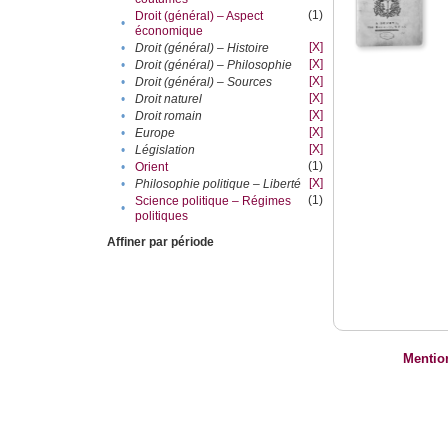
(1)
Droit (général) – Aspect
•
économique
[X]
•
Droit (général) – Histoire
[X]
•
Droit (général) – Philosophie
[X]
•
Droit (général) – Sources
[X]
•
Droit naturel
[X]
•
Droit romain
[X]
•
Europe
[X]
•
Législation
(1)
•
Orient
[X]
•
Philosophie politique – Liberté
(1)
Science politique – Régimes
•
politiques
Affiner par période
Mentio