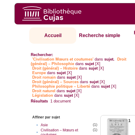
Accueil
Recherche simple
Rechercher:
'Civilisation Mœurs et coutumes'
dans
sujet.
Droit
(général) – Philosophie
dans
sujet
[X]
Droit (général) – Histoire
dans
sujet
[X]
Europe
dans
sujet
[X]
Droit romain
dans
sujet
[X]
Droit (général) – Sources
dans
sujet
[X]
Philosophie politique – Liberté
dans
sujet
[X]
Droit naturel
dans
sujet
[X]
Législation
dans
sujet
[X]
Résultats
1
document
Affiner par sujet
1
(1)
•
Asie
(1)
Civilisation – Mœurs et
•
coutumes