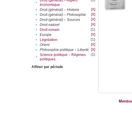
(1)
Droit (général) – Aspect
•
économique
[X]
•
Droit (général) – Histoire
[X]
•
Droit (général) – Philosophie
[X]
•
Droit (général) – Sources
[X]
•
Droit naturel
(1)
•
Droit romain
[X]
•
Europe
(1)
•
Législation
[X]
•
Orient
[X]
•
Philosophie politique – Liberté
(1)
Science politique – Régimes
•
politiques
Affiner par période
Mentio