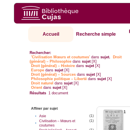
Accueil
Recherche simple
Rechercher:
'Civilisation Mœurs et coutumes'
dans
sujet.
Droit
(général) – Philosophie
dans
sujet
[X]
Droit (général) – Histoire
dans
sujet
[X]
Europe
dans
sujet
[X]
Droit (général) – Sources
dans
sujet
[X]
Philosophie politique – Liberté
dans
sujet
[X]
Droit naturel
dans
sujet
[X]
Orient
dans
sujet
[X]
Résultats
1
document
Affiner par sujet
1
(1)
•
Asie
(1)
Civilisation – Mœurs et
•
coutumes