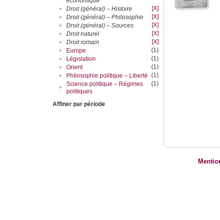
économique
[X]
•
Droit (général) – Histoire
[X]
•
Droit (général) – Philosophie
[X]
•
Droit (général) – Sources
[X]
•
Droit naturel
[X]
•
Droit romain
(1)
•
Europe
(1)
•
Législation
(1)
•
Orient
(1)
•
Philosophie politique – Liberté
(1)
Science politique – Régimes
•
politiques
Affiner par période
Mentio