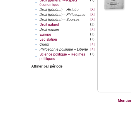
(1)
Droit (général) – Aspect
•
économique
[X]
•
Droit (général) – Histoire
[X]
•
Droit (général) – Philosophie
[X]
•
Droit (général) – Sources
(1)
•
Droit naturel
[X]
•
Droit romain
(1)
•
Europe
(1)
•
Législation
[X]
•
Orient
[X]
•
Philosophie politique – Liberté
(1)
Science politique – Régimes
•
politiques
Affiner par période
Mentio