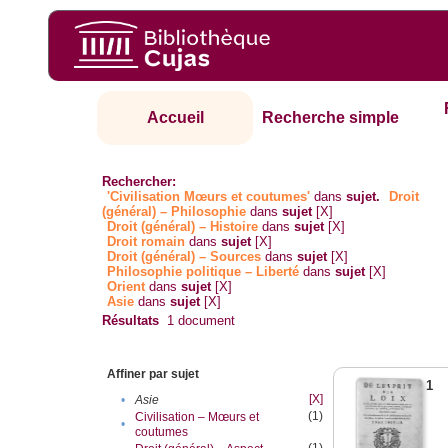
Accueil
Recherche simple
Rechercher:
'Civilisation Mœurs et coutumes'
dans
sujet.
Droit
(général) – Philosophie
dans
sujet
[X]
Droit (général) – Histoire
dans
sujet
[X]
Droit romain
dans
sujet
[X]
Droit (général) – Sources
dans
sujet
[X]
Philosophie politique – Liberté
dans
sujet
[X]
Orient
dans
sujet
[X]
Asie
dans
sujet
[X]
Résultats
1
document
Affiner par sujet
1
[X]
•
Asie
(1)
Civilisation – Mœurs et
•
coutumes