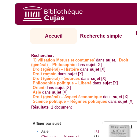
Accueil
Recherche simple
Rechercher:
'Civilisation Mœurs et coutumes'
dans
sujet.
Droit
(général) – Philosophie
dans
sujet
[X]
Droit (général) – Histoire
dans
sujet
[X]
Droit romain
dans
sujet
[X]
Droit (général) – Sources
dans
sujet
[X]
Philosophie politique – Liberté
dans
sujet
[X]
Orient
dans
sujet
[X]
Asie
dans
sujet
[X]
Droit (général) – Aspect économique
dans
sujet
[X]
Science politique – Régimes politiques
dans
sujet
[X]
Résultats
1
document
Affiner par sujet
1
[X]
•
Asie
(1)
Civilisation – Mœurs et