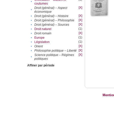
•
coutumes
[X]
Droit (général) – Aspect
•
économique
[X]
•
Droit (général) – Histoire
[X]
•
Droit (général) – Philosophie
[X]
•
Droit (général) – Sources
(1)
•
Droit naturel
[X]
•
Droit romain
(1)
•
Europe
(1)
•
Législation
[X]
•
Orient
[X]
•
Philosophie politique – Liberté
[X]
Science politique – Régimes
•
politiques
Affiner par période
Mentio