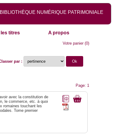
BIBLIOTHÈQUE NUMÉRIQUE PATRIMONIALE
les titres
A propos
Votre panier
(
0
)
Classer par :
Page: 1
 avoir avec la constitution de
on, le commerce, etc. à quoi
oix romaines touchant les
féodales. Tome premier