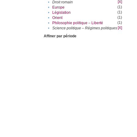
[X]
•
Droit romain
(1)
•
Europe
(1)
•
Législation
(1)
•
Orient
(1)
•
Philosophie politique – Liberté
[X]
•
Science politique – Régimes politiques
Affiner par période