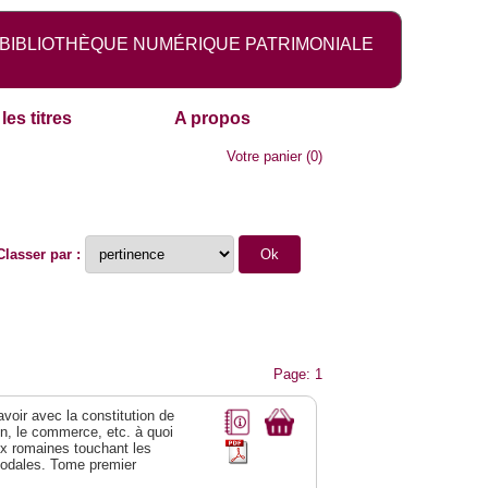
BIBLIOTHÈQUE NUMÉRIQUE PATRIMONIALE
les titres
A propos
Votre panier
(
0
)
Classer par :
Page: 1
 avoir avec la constitution de
on, le commerce, etc. à quoi
oix romaines touchant les
féodales. Tome premier