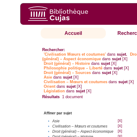
Accueil
Recherc
Rechercher:
'Civilisation Mœurs et coutumes'
dans
sujet.
Dro
(général) – Aspect économique
dans
sujet
[X]
Droit (général) – Histoire
dans
sujet
[X]
Philosophie politique – Liberté
dans
sujet
[X]
Droit (général) – Sources
dans
sujet
[X]
Asie
dans
sujet
[X]
Civilisation – Mœurs et coutumes
dans
sujet
[X]
Orient
dans
sujet
[X]
Législation
dans
sujet
[X]
Résultats
1
document
Affiner par sujet
[X]
•
Asie
[X]
•
Civilisation – Mœurs et coutumes
[X]
•
Droit (général) – Aspect économique
[X]
•
Droit (général) – Histoire