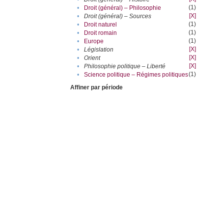
(1)
•
Droit (général) – Philosophie
[X]
•
Droit (général) – Sources
(1)
•
Droit naturel
(1)
•
Droit romain
(1)
•
Europe
[X]
•
Législation
[X]
•
Orient
[X]
•
Philosophie politique – Liberté
(1)
•
Science politique – Régimes politiques
Affiner par période