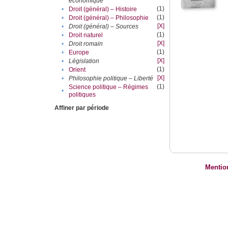
économique
(1)
•
Droit (général) – Histoire
(1)
•
Droit (général) – Philosophie
[X]
•
Droit (général) – Sources
(1)
•
Droit naturel
[X]
•
Droit romain
(1)
•
Europe
[X]
•
Législation
(1)
•
Orient
[X]
•
Philosophie politique – Liberté
(1)
Science politique – Régimes
•
politiques
Affiner par période
Mentio