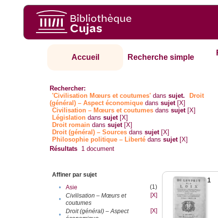
Accueil
Recherche simple
Rechercher:
'Civilisation Mœurs et coutumes'
dans
sujet.
Droit
(général) – Aspect économique
dans
sujet
[X]
Civilisation – Mœurs et coutumes
dans
sujet
[X]
Législation
dans
sujet
[X]
Droit romain
dans
sujet
[X]
Droit (général) – Sources
dans
sujet
[X]
Philosophie politique – Liberté
dans
sujet
[X]
Résultats
1
document
Affiner par sujet
1
(1)
•
Asie
[X]
Civilisation – Mœurs et
•
coutumes
[X]
Droit (général) – Aspect
•