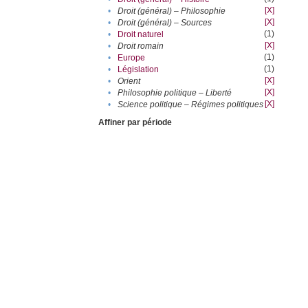
[X]
•
Droit (général) – Philosophie
[X]
•
Droit (général) – Sources
(1)
•
Droit naturel
[X]
•
Droit romain
(1)
•
Europe
(1)
•
Législation
[X]
•
Orient
[X]
•
Philosophie politique – Liberté
[X]
•
Science politique – Régimes politiques
Affiner par période