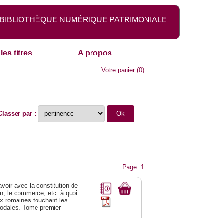
BIBLIOTHÈQUE NUMÉRIQUE PATRIMONIALE
les titres
A propos
Votre panier
(
0
)
Classer par :
Page: 1
 avoir avec la constitution de
on, le commerce, etc. à quoi
oix romaines touchant les
féodales. Tome premier