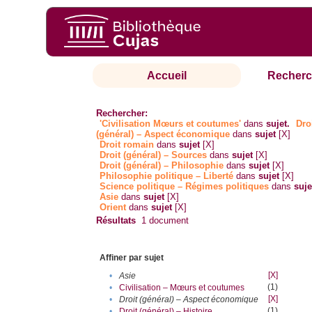
Accueil
Recherc
Rechercher:
'Civilisation Mœurs et coutumes'
dans
sujet.
Dro
(général) – Aspect économique
dans
sujet
[X]
Droit romain
dans
sujet
[X]
Droit (général) – Sources
dans
sujet
[X]
Droit (général) – Philosophie
dans
sujet
[X]
Philosophie politique – Liberté
dans
sujet
[X]
Science politique – Régimes politiques
dans
suje
Asie
dans
sujet
[X]
Orient
dans
sujet
[X]
Résultats
1
document
Affiner par sujet
[X]
•
Asie
(1)
•
Civilisation – Mœurs et coutumes
[X]
•
Droit (général) – Aspect économique
(1)
•
Droit (général) – Histoire