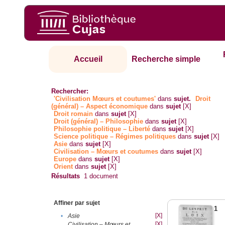
Accueil
Recherche simple
Rechercher:
'Civilisation Mœurs et coutumes'
dans
sujet.
Droit
(général) – Aspect économique
dans
sujet
[X]
Droit romain
dans
sujet
[X]
Droit (général) – Philosophie
dans
sujet
[X]
Philosophie politique – Liberté
dans
sujet
[X]
Science politique – Régimes politiques
dans
sujet
[X]
Asie
dans
sujet
[X]
Civilisation – Mœurs et coutumes
dans
sujet
[X]
Europe
dans
sujet
[X]
Orient
dans
sujet
[X]
Résultats
1
document
Affiner par sujet
1
[X]
•
Asie
[X]
Civilisation – Mœurs et