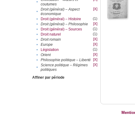
•
coutumes
[X]
Droit (général) – Aspect
•
économique
(1)
•
Droit (général) – Histoire
[X]
•
Droit (général) – Philosophie
(1)
•
Droit (général) – Sources
(1)
•
Droit naturel
[X]
•
Droit romain
[X]
•
Europe
(1)
•
Législation
[X]
•
Orient
[X]
•
Philosophie politique – Liberté
[X]
Science politique – Régimes
•
politiques
Affiner par période
Mentio