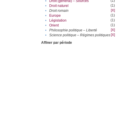
(1)
•
Droit (général) – Sources
(1)
•
Droit naturel
[X]
•
Droit romain
(1)
•
Europe
(1)
•
Législation
(1)
•
Orient
[X]
•
Philosophie politique – Liberté
[X]
•
Science politique – Régimes politiques
Affiner par période