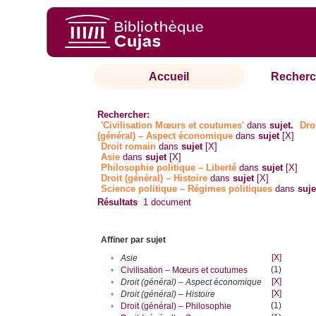
Accueil
Recherc
Rechercher:
'Civilisation Mœurs et coutumes'
dans
sujet.
Dro
(général) – Aspect économique
dans
sujet
[X]
Droit romain
dans
sujet
[X]
Asie
dans
sujet
[X]
Philosophie politique – Liberté
dans
sujet
[X]
Droit (général) – Histoire
dans
sujet
[X]
Science politique – Régimes politiques
dans
suje
Résultats
1
document
Affiner par sujet
[X]
•
Asie
(1)
•
Civilisation – Mœurs et coutumes
[X]
•
Droit (général) – Aspect économique
[X]
•
Droit (général) – Histoire
(1)
•
Droit (général) – Philosophie