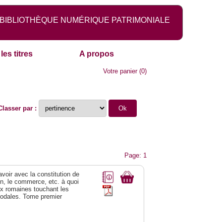
BIBLIOTHÈQUE NUMÉRIQUE PATRIMONIALE
les titres
A propos
Votre panier
(
0
)
Classer par :
Page: 1
 avoir avec la constitution de
on, le commerce, etc. à quoi
oix romaines touchant les
féodales. Tome premier