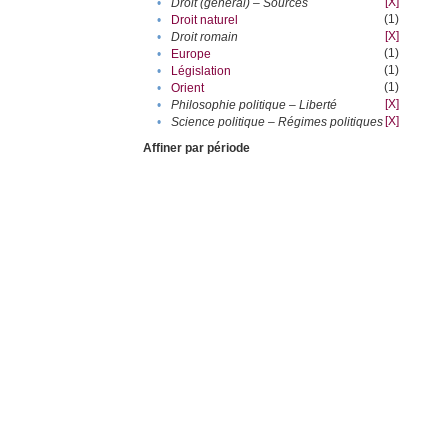
[X]
•
Droit (général) – Sources
(1)
•
Droit naturel
[X]
•
Droit romain
(1)
•
Europe
(1)
•
Législation
(1)
•
Orient
[X]
•
Philosophie politique – Liberté
[X]
•
Science politique – Régimes politiques
Affiner par période