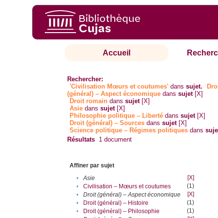
Accueil
Recherc
Rechercher:
'Civilisation Mœurs et coutumes'
dans
sujet.
Dro
(général) – Aspect économique
dans
sujet
[X]
Droit romain
dans
sujet
[X]
Asie
dans
sujet
[X]
Philosophie politique – Liberté
dans
sujet
[X]
Droit (général) – Sources
dans
sujet
[X]
Science politique – Régimes politiques
dans
suje
Résultats
1
document
Affiner par sujet
[X]
•
Asie
(1)
•
Civilisation – Mœurs et coutumes
[X]
•
Droit (général) – Aspect économique
(1)
•
Droit (général) – Histoire
(1)
•
Droit (général) – Philosophie