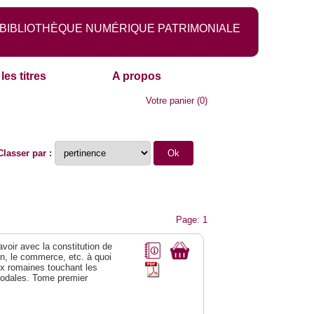
BIBLIOTHÈQUE NUMÉRIQUE PATRIMONIALE
les titres
A propos
Votre panier
(
0
)
Classer par :
Page: 1
 avoir avec la constitution de
on, le commerce, etc. à quoi
oix romaines touchant les
féodales. Tome premier