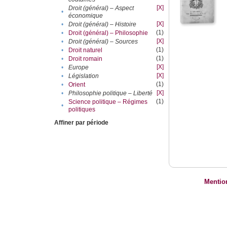
[X]
Droit (général) – Aspect
•
économique
[X]
•
Droit (général) – Histoire
(1)
•
Droit (général) – Philosophie
[X]
•
Droit (général) – Sources
(1)
•
Droit naturel
(1)
•
Droit romain
[X]
•
Europe
[X]
•
Législation
(1)
•
Orient
[X]
•
Philosophie politique – Liberté
(1)
Science politique – Régimes
•
politiques
Affiner par période
Mentio