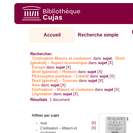
Accueil
Recherche simple
Rechercher:
'Civilisation Mœurs et coutumes'
dans
sujet.
Droit
(général) – Aspect économique
dans
sujet
[X]
Europe
dans
sujet
[X]
Droit (général) – Histoire
dans
sujet
[X]
Philosophie politique – Liberté
dans
sujet
[X]
Droit (général) – Sources
dans
sujet
[X]
Asie
dans
sujet
[X]
Civilisation – Mœurs et coutumes
dans
sujet
[X]
Législation
dans
sujet
[X]
Résultats
1
document
Affiner par sujet
1
[X]
•
Asie
[X]
Civilisation – Mœurs et
•
coutumes