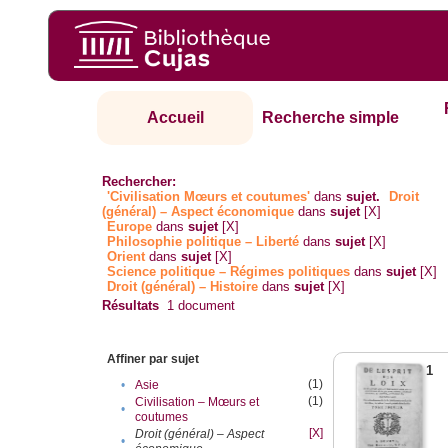
Accueil
Recherche simple
Rechercher:
'Civilisation Mœurs et coutumes'
dans
sujet.
Droit
(général) – Aspect économique
dans
sujet
[X]
Europe
dans
sujet
[X]
Philosophie politique – Liberté
dans
sujet
[X]
Orient
dans
sujet
[X]
Science politique – Régimes politiques
dans
sujet
[X]
Droit (général) – Histoire
dans
sujet
[X]
Résultats
1
document
Affiner par sujet
1
(1)
•
Asie
(1)
Civilisation – Mœurs et
•
coutumes
[X]
Droit (général) – Aspect
•