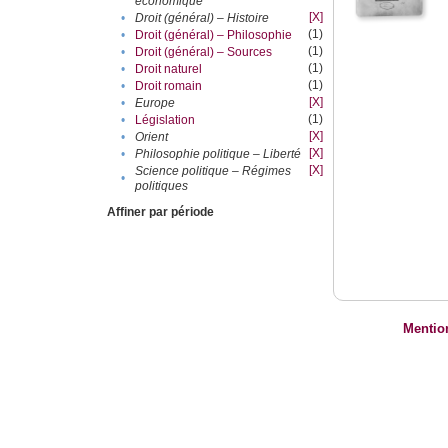
économique
[X]
•
Droit (général) – Histoire
(1)
•
Droit (général) – Philosophie
(1)
•
Droit (général) – Sources
(1)
•
Droit naturel
(1)
•
Droit romain
[X]
•
Europe
(1)
•
Législation
[X]
•
Orient
[X]
•
Philosophie politique – Liberté
[X]
Science politique – Régimes
•
politiques
Affiner par période
Mentio